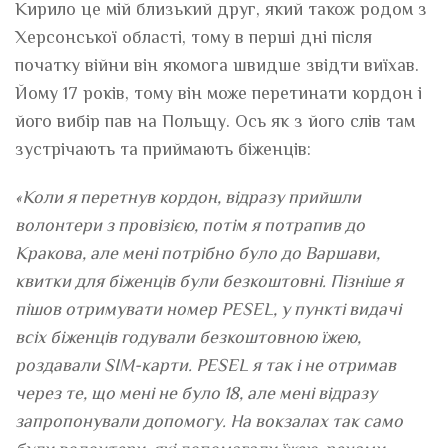
Кирило це мій близький друг, який також родом з
Херсонської області, тому в перші дні після
початку війни він якомога швидше звідти виїхав.
Йому 17 років, тому він може перетинати кордон і
його вибір пав на Польщу. Ось як з його слів там
зустрічають та приймають біженців:
«Коли я перетнув кордон, відразу прийшли
волонтери з провізією, потім я потрапив до
Кракова, але мені потрібно було до Варшави,
квитки для біженців були безкоштовні. Пізніше я
пішов отримувати номер PESEL, у пункті видачі
всіх біженців годували безкоштовною їжею,
роздавали SIM-карти. PESEL я так і не отримав
через те, що мені не було 18, але мені відразу
запропонували допомогу. На вокзалах так само