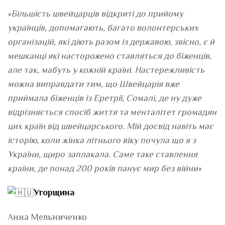
«Більшість швейцарців відкриті до прийому
українців, допомагають, багато волонтерських
організацій, які діють разом із державою, звісно, є й
мешканці які насторожено ставляться до біженців,
але так, мабуть у кожній країні. Настережливість
можна виправдати тим, що Швейцарія вже
приймала біженців із Еретрії, Сомалі, де ну дуже
відрізняється спосіб життя та менталітет громадян
цих країн від швейцарського. Мій досвід навіть має
історію, коли жінка літнього віку почула що я з
України, щиро заплакала. Саме таке ставлення
країни, де понад 200 років панує мир без війни»
Угорщина
Анна Мельниченко