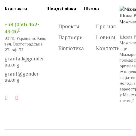
Контакти
Швидкі лінки
Школа
+38 (050) 462-
Проекти
Про нас
43-26
Партнери
Новини
Школа Р
03141, Україна, м. Київ,
Можлив
вул. Волгоградська,
Бібліотека
Контакти
- це
23, оф. 32
Міжнаро
grantad@gender-
громадс
ua.org
організа
створен
grant@gender-
ініціати
ua.org
молоді і
зареєст
у Мініст
юстиції