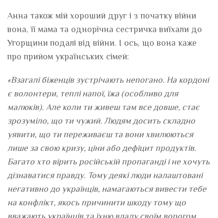
Анна також мій хороший друг і з початку війни
вона, її мама та однорічна сестричка виїхали до
Угорщини подалі від війни. І ось, що вона каже
про прийом українських сімей:
«Взагалі біженців зустрічають непогано. На кордоні
є волонтери, теплі напої, їжа (особливо для
малюків). Але коли ти живеш там все довше, стає
зрозуміло, що ти чужий. Людям досить складно
уявити, що ти переживаєш та вони хвилюються
лише за свою кризу, ціни або дефіцит продуктів.
Багато хто вірить російській пропаганді і не хочуть
дізнаватися правду. Тому деякі люди налаштовані
негативно до українців, намагаються вивести тебе
на конфлікт, якось причинити шкоду тому що
вважають українців та їхню владу своїм ворогом.