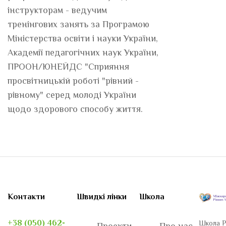
інструкторам - ведучим
тренінгових занять за Програмою
Міністерства освіти і науки України,
Академії педагогічних наук України,
ПРООН/ЮНЕЙДС "Сприяння
просвітницькій роботі "рівний -
рівному" серед молоді України
щодо здорового способу життя.
Контакти
Швидкі лінки
Школа
+38 (050) 462-
Школа Р