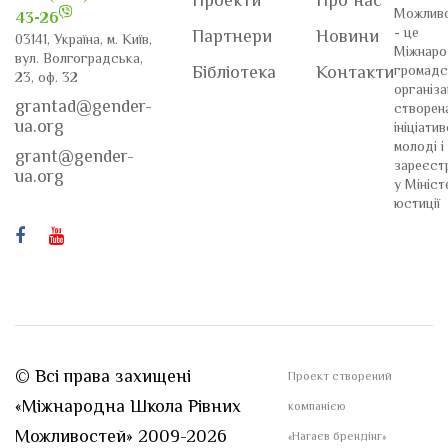
Проекти
Про нас
Можлив
43-26
- це
Партнери
Новини
03141, Україна, м. Київ,
Міжнаро
вул. Волгоградська,
громадс
Бібліотека
Контакти
23, оф. 32
організа
grantad@gender-
створен
ua.org
ініціати
молоді і
grant@gender-
зареєст
ua.org
у Мініст
юстиції
© Всі права захищені
Проект створений
«Міжнародна Школа Рівних
компанією
Можливостей» 2009-2026
«Нагаєв брендінг»