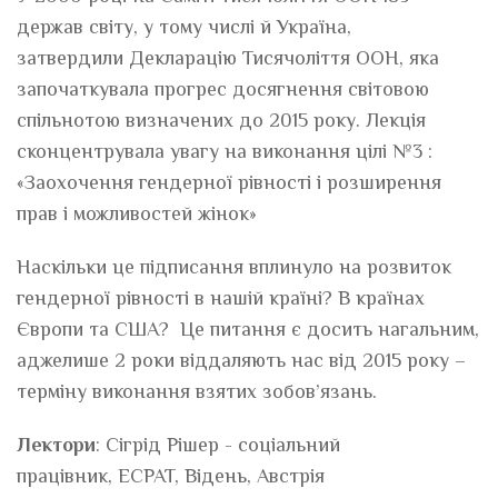
держав світу, у тому числі й Україна,
затвердили
Декларацію Тисячоліття
ООН, яка
започаткувала прогрес досягнення світовою
спільнотою визначених до 2015 року. Лекція
сконцентрувала увагу на виконання цілі №3 :
«Заохочення гендерної рівності і розширення
прав і можливостей жінок»
Наскiльки це підписання вплинуло на розвиток
гендерної рiвностi в нашiй країнi? В країнах
Європи та США? Це питання є досить нагальним,
аджелише 2 роки віддаляють нас від 2015 року –
терміну виконання взятих зобов’язань.
Лектори
: Сігрід Рішер - соціальний
працівник, ECPAT, Відень, Австрія