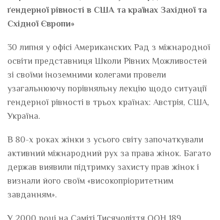
ґендерної рівності в США та країнах Західної та
Східної Європи»
30 липня у офісі Американских Рад з міжнародної
освіти представниця Школи Рівних Можливостей
зі своїми іноземними колегами провели
узагальнюючу порівняльну лекцію щодо ситуації
гендерної рівності в трьох країнах: Австрія, США,
Україна.
В 80-х роках жiнки з усього свiту започаткували
активний мiжнародний рух за права жiнок. Багато
держав виявили пiдтримку захисту прав жiнок i
визнали його своїм «високопріоритетним
завданням».
У 2000 році на Саміті Тисячоліття ООН 189