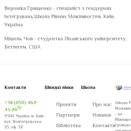
Вероніка Грищенко - спеціаліст з гендерних
інтегрувань,Школа Рівних Можливостей, Київ,
Україна
Мішель Чой - студентка Ліхайського університету,
Бетлегем, США
Контакти
Швидкі лінки
Школа
+38 (050) 462-
Школа Р
Проекти
Про нас
Можлив
43-26
- це
Партнери
Новини
03141, Україна, м. Київ,
Міжнаро
вул. Волгоградська,
громадс
Бібліотека
Контакти
23, оф. 32
організа