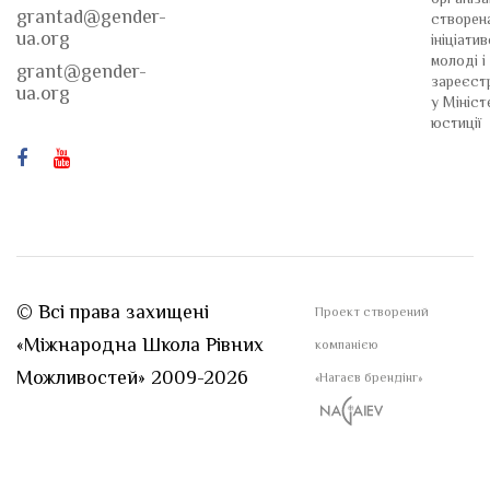
grantad@gender-
створен
ua.org
ініціати
молоді і
grant@gender-
зареєст
ua.org
у Мініст
юстиції
© Всі права захищені
Проект створений
«Міжнародна Школа Рівних
компанією
Можливостей» 2009-2026
«Нагаєв брендінг»