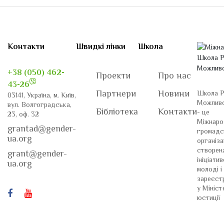
Контакти
Швидкі лінки
Школа
+38 (050) 462-
Проекти
Про нас
43-26
Партнери
Новини
Школа Р
03141, Україна, м. Київ,
Можлив
вул. Волгоградська,
Бібліотека
Контакти
- це
23, оф. 32
Міжнаро
grantad@gender-
громадс
ua.org
організа
створен
grant@gender-
ініціати
ua.org
молоді і
зареєст
у Мініст
юстиції