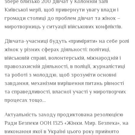
збере близько 200 дівчат у Колонній залі
Київської мерії, щоб привернути увагу влади і
громади столиці до проблем дівчат та жінок –
миротворниць у ситуації військових конфліктів.
Дівчата-учасниці будуть «приміряти» на себе ролі
жінок у різних сферах діяльності: політиці,
військовій справі, волонтерській, міжнародній і
правозахисній діяльності, в поліції, журналістиці
та роботі з молоддю, щоб зрозуміти основні
завдання, механізми вирішення питань рівності
та справедливості, власної участі у миротворчих
процесах тощо…
Актуальність заходу продиктована резолюцією
Ради Безпеки ООН 1325 «Жінки. Мир. Безпека», на
виконання якої в Україні цього року прийнято