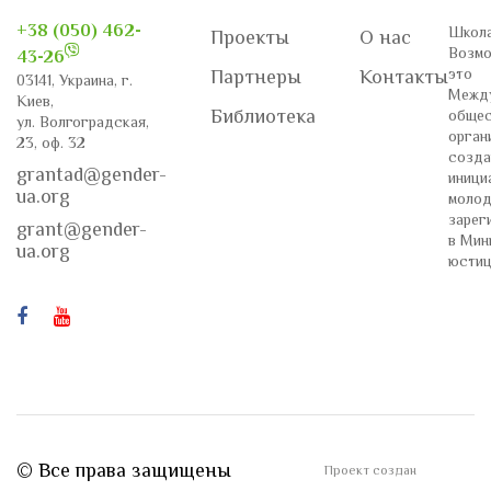
+38 (050) 462-
Школа
Проекты
О нас
Возмо
43-26
это
Партнеры
Контакты
03141, Украина, г.
Межд
Киев,
Библиотека
общес
ул. Волгоградская,
орган
23, оф. 32
созда
grantad@gender-
иници
ua.org
молод
зарег
grant@gender-
в Мин
ua.org
юстиц
© Все права защищены
Проект создан