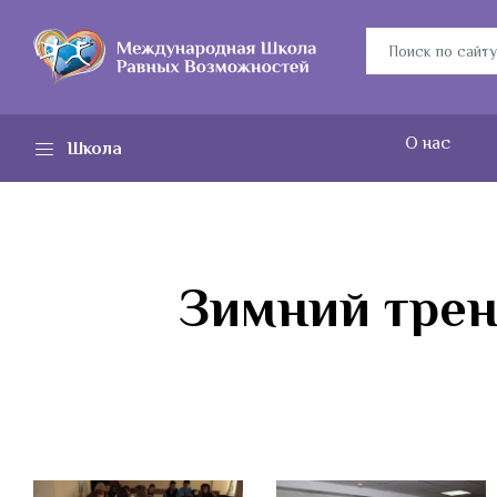
О нас
Школа
Зимний трени