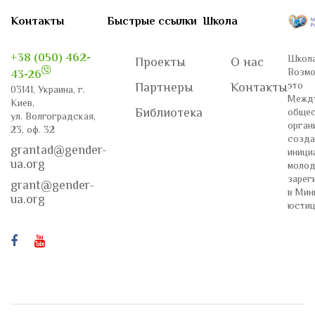
Контакты
Быстрые ссылки
Школа
+38 (050) 462-
Школа
Проекты
О нас
Возмо
43-26
это
Партнеры
Контакты
03141, Украина, г.
Межд
Киев,
Библиотека
общес
ул. Волгоградская,
орган
23, оф. 32
созда
grantad@gender-
иници
ua.org
молод
зарег
grant@gender-
в Мин
ua.org
юстиц