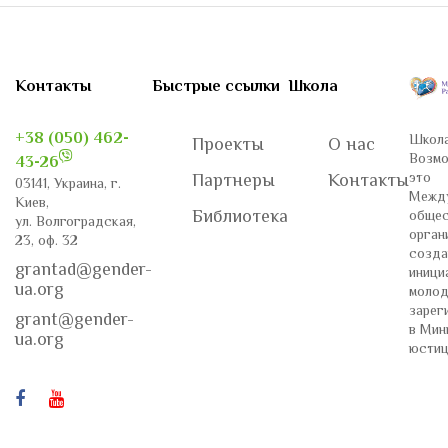
Контакты
Быстрые ссылки
Школа
+38 (050) 462-
Школа
Проекты
О нас
Возмо
43-26
это
Партнеры
Контакты
03141, Украина, г.
Межд
Киев,
Библиотека
общес
ул. Волгоградская,
орган
23, оф. 32
созда
grantad@gender-
иници
ua.org
молод
зарег
grant@gender-
в Мин
ua.org
юстиц