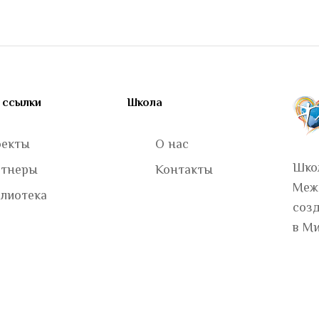
 ссылки
Школа
оекты
О нас
Шко
ртнеры
Контакты
Меж
лиотека
соз
в М