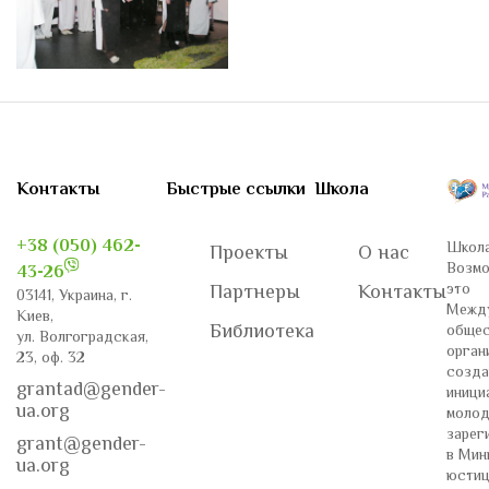
Контакты
Быстрые ссылки
Школа
+38 (050) 462-
Школа
Проекты
О нас
Возмо
43-26
это
Партнеры
Контакты
03141, Украина, г.
Межд
Киев,
Библиотека
общес
ул. Волгоградская,
орган
23, оф. 32
созда
grantad@gender-
иници
ua.org
молод
зарег
grant@gender-
в Мин
ua.org
юстиц