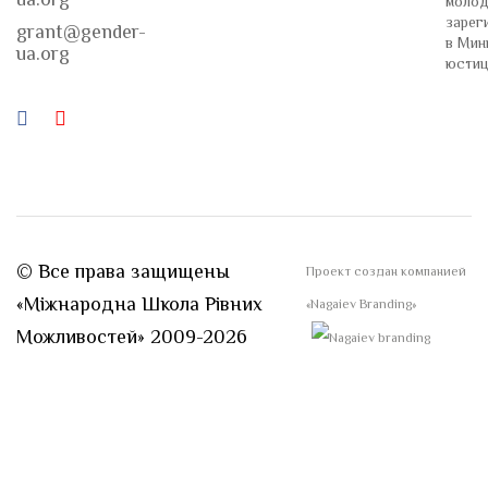
молод
зарег
grant@gender-
в Мин
ua.org
юстиц
© Все права защищены
Проект создан компанией
«Міжнародна Школа Рівних
«Nagaiev Branding»
Можливостей» 2009-2026