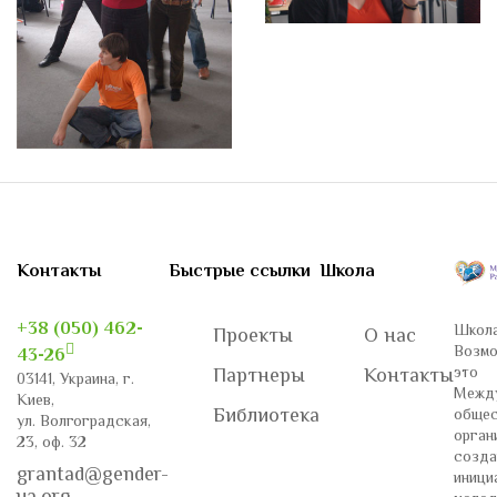
Контакты
Быстрые ссылки
Школа
+38 (050) 462-
Школа
Проекты
О нас
Возмо
43-26
это
Партнеры
Контакты
03141, Украина, г.
Межд
Киев,
Библиотека
общес
ул. Волгоградская,
орган
23, оф. 32
созда
grantad@gender-
иници
ua.org