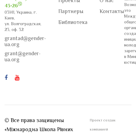
Проекты
О нас
Возмо
43-26
это
Партнеры
Контакты
03141, Украина, г.
Межд
Киев,
Библиотека
общес
ул. Волгоградская,
орган
23, оф. 32
созда
grantad@gender-
иници
ua.org
молод
зарег
grant@gender-
в Мин
ua.org
юстиц
© Все права защищены
Проект создан
«Міжнародна Школа Рівних
компанией