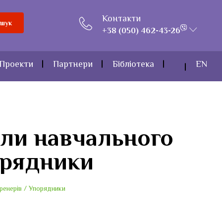
Контакти
шук
+38 (050) 462-43-26
Проекти
Партнери
Бібліотека
EN
али навчального
орядники
ренерів / Упорядники