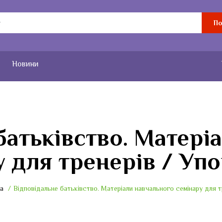
По
Новини
батьківство. Матері
у для тренерів / Уп
а
Відповідальне батьківство. Матеріали навчального семінару для т