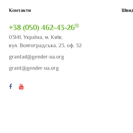
Контакти
Швид
+38 (050) 462-43-26
03141, Україна, м. Київ,
вул. Волгоградська, 23, оф. 32
grantad@gender-ua.org
grant@gender-ua.org
© Всі права захищені «Міжнародна Школа Рівних