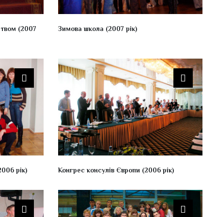
ством (2007
Зимова школа (2007 рік)
2006 рік)
Конгрес консулів Європи (2006 рік)