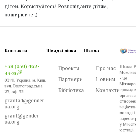
дітей. Користуйтесь! Розповідайте дітям,
поширюйте ;)
Контакти
Швидкі лінки
Школа
+38 (050) 462-
Школа Р
Проекти
Про нас
Можлив
43-26
- це
Партнери
Новини
03141, Україна, м. Київ,
Міжнаро
вул. Волгоградська,
громадс
Бібліотека
Контакти
23, оф. 32
організа
grantad@gender-
створен
ua.org
ініціати
молоді і
grant@gender-
зареєст
ua.org
у Мініст
юстиції